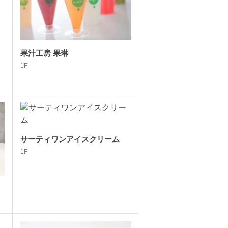
果汁工房 果琳
1F
サーティワンアイスクリーム
1F