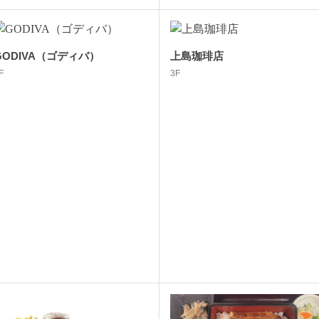
GODIVA（ゴディバ）
上島珈琲店
F
3F