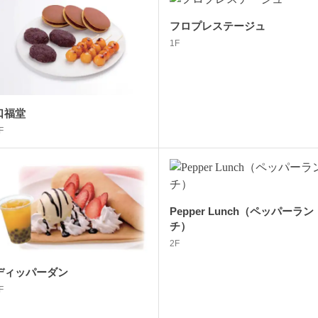
フロプレステージュ
1F
口福堂
F
Pepper Lunch（ペッパーラン
チ）
2F
ディッパーダン
F