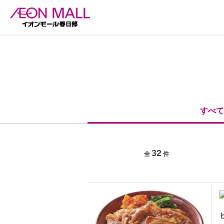
すべて
32
全
件