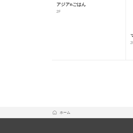
アジアnごはん
2F
2
ホーム