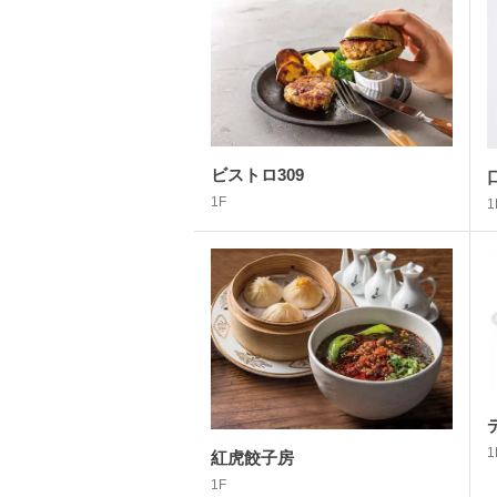
ビストロ309
1F
1
1
紅虎餃子房
1F