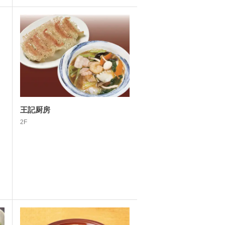
王記厨房
2F