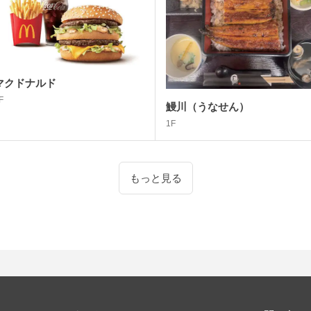
マクドナルド
F
鰻川（うなせん）
1F
もっと見る