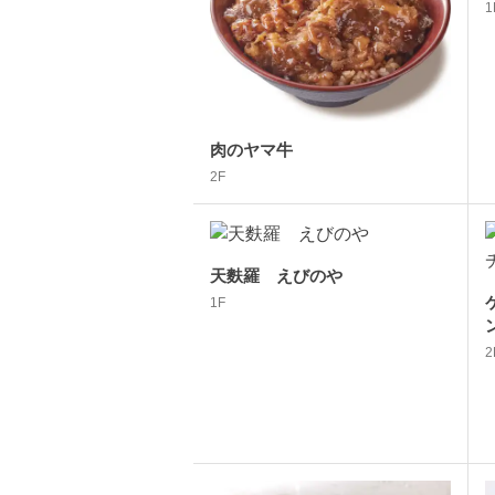
1
肉のヤマ牛
2F
天麩羅 えびのや
1F
2