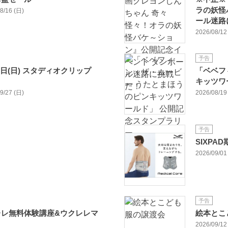
ラの妖怪
08/16 (日)
ール迷路
2026/08/12 
予告
27日(日) スタディオクリップ
「ベベフ
キッツワ
09/27 (日)
2026/08/19 
予告
SIXPA
2026/09/01 
予告
レレ無料体験講座&ウクレレマ
絵本とこ
2026/09/12 