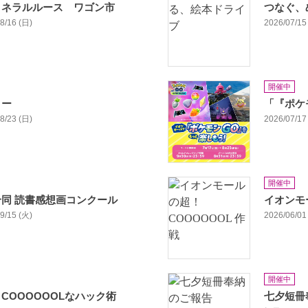
ミネラルルース ワゴン市
つなぐ、
08/16 (日)
2026/07/15 
開催中
リー
「『ポケ
08/23 (日)
2026/07/17 
開催中
同 読書感想画コンクール
イオンモー
09/15 (火)
2026/06/01 
開催中
COOOOOOLなハック術
七夕短冊