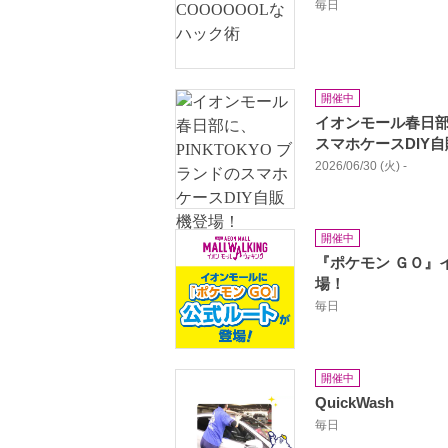
毎日
開催中
イオンモール春日部に
スマホケースDIY
2026/06/30 (火) -
開催中
『ポケモン ＧＯ』
場！
毎日
開催中
QuickWash
毎日