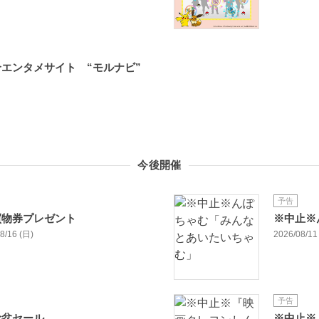
エンタメサイト “モルナビ”
今後開催
予告
買物券プレゼント
※中止※
08/16 (日)
2026/08/11
予告
お盆セール
※中止※