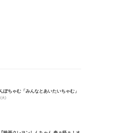
んぽちゃむ「みんなとあいたいちゃむ」
 (火)
『映画クレヨンしんちゃん 奇々怪々！オ