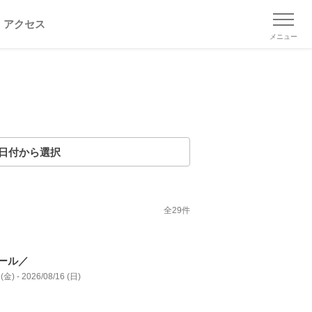
アクセス
メニュー
日付から選択
全
29
件
ール／
(金) - 2026/08/16 (日)