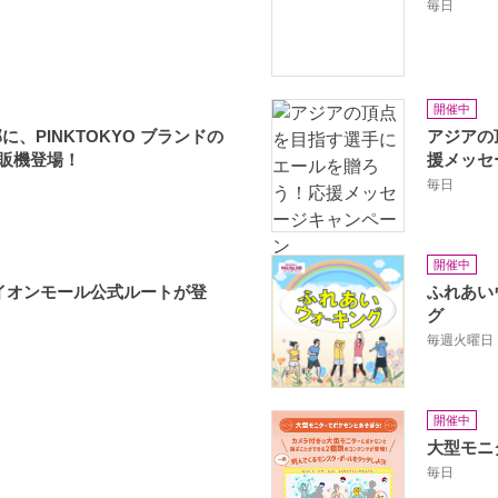
毎日
開催中
、PINKTOKYO ブランドの
アジアの
自販機登場！
援メッセ
毎日
開催中
イオンモール公式ルートが登
ふれあい
グ
毎週火曜日
開催中
大型モニ
毎日