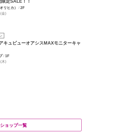
間限定SALE！！
A（オリヒカ）
/
2F
 (金)
ン
アキュビューオアシスMAXモニターキャ
プ
/
1F
 (木)
ショップ一覧